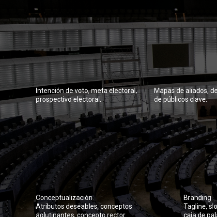
Intención de voto, meta electoral,
Mapas de aliados, de
prospectivo electoral.
de públicos clave.
Conceptualización
Branding
Atributos deseables, conceptos
Tagline, sl
aglutinantes, concepto rector.
caja de pal