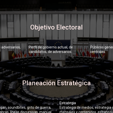
Objetivo Electoral
 adversarios,
Perfil de gobierno actual, de
Públicos gener
candidatos, de adversarios.
centrales.
Planeación Estratégica
Estrategia
ogan, soundbites, grito de guerra,
Estrategia de medios, estrategia 
abras, líneas discursivas, manual
mensajes y contenidos, estrategi